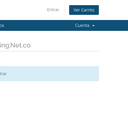
Entrar
Ver Carrito
os
Cuenta
ing.Net.co
trar